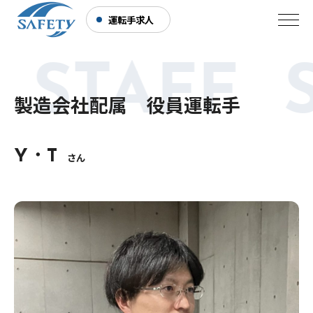
運転手求人
 STAFF 
製造会社配属 役員運転手
Y・T
さん