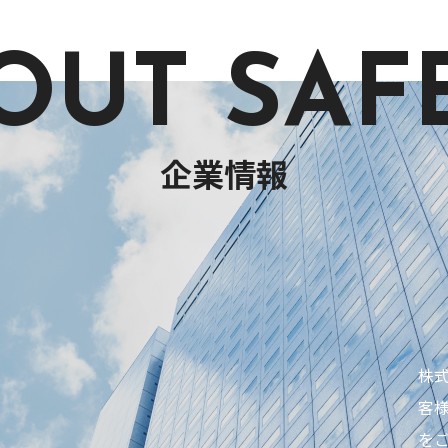
OUT SAF
企業情報
株
客
を