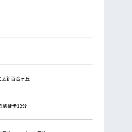
生区新百合ヶ丘
丘駅徒歩12分