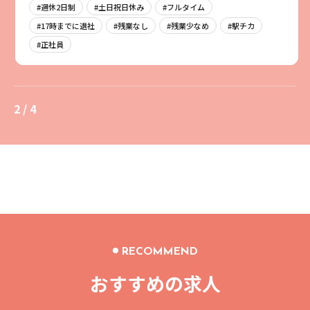
#週休2日制
#土日祝日休み
#フルタイム
#17時までに退社
#残業なし
#残業少なめ
#駅チカ
#正社員
2 / 4
RECOMMEND
おすすめの求人