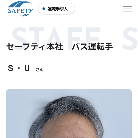
運転手求人
 STAFF 
セーフティ本社 バス運転手
Ｓ・Ｕ
さん