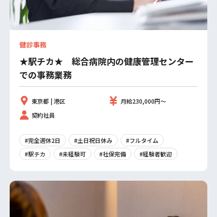
健診事務
★駅チカ★ 総合病院内の健康管理センター
での事務業務
東京都 | 港区
月給230,000円～
契約社員
#完全週休2日
#土日祝日休み
#フルタイム
#駅チカ
#未経験可
#社保完備
#経験者歓迎