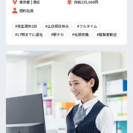
東京都 | 港区
月給235,000円
契約社員
#完全週休2日
#土日祝日休み
#フルタイム
#17時までに退社
#駅チカ
#社保完備
#経験者歓迎