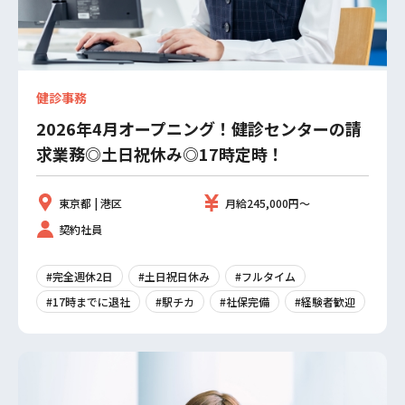
健診事務
2026年4月オープニング！健診センターの請
求業務◎土日祝休み◎17時定時！
東京都 | 港区
月給245,000円～
契約社員
#完全週休2日
#土日祝日休み
#フルタイム
#17時までに退社
#駅チカ
#社保完備
#経験者歓迎