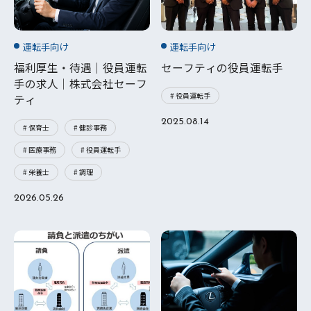
運転手向け
運転手向け
福利厚生・待遇｜役員運転
セーフティの役員運転手
手の求人｜株式会社セーフ
# 役員運転手
ティ
2025.08.14
# 保育士
# 健診事務
# 医療事務
# 役員運転手
# 栄養士
# 調理
2026.05.26