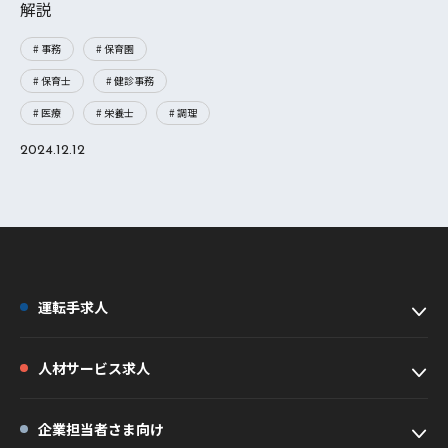
解説
# 事務
# 保育園
# 保育士
# 健診事務
# 医療
# 栄養士
# 調理
2024.12.12
運転手求人
人材サービス求人
企業担当者さま向け