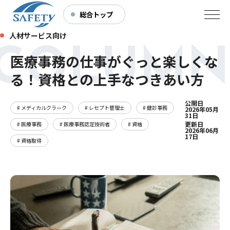
総合トップ
人材サービス向け
COLUMN
医療事務の仕事がぐっと楽しくな
る！資格との上手なつきあい方
公開日
# メディカルクラーク
# レセプト管理士
# 健診事務
2026年05月
31日
更新日
# 医療事務
# 医療事務認定技術者
# 資格
2026年06月
17日
# 資格取得